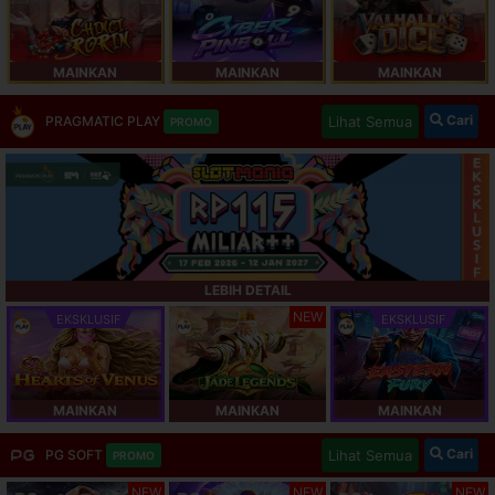
MAINKAN
MAINKAN
MAINKAN
Cari
Lihat Semua
PRAGMATIC PLAY
PROMO
LEBIH DETAIL
NEW
EKSKLUSIF
EKSKLUSIF
MAINKAN
MAINKAN
MAINKAN
Cari
Lihat Semua
PG SOFT
PROMO
NEW
NEW
NEW