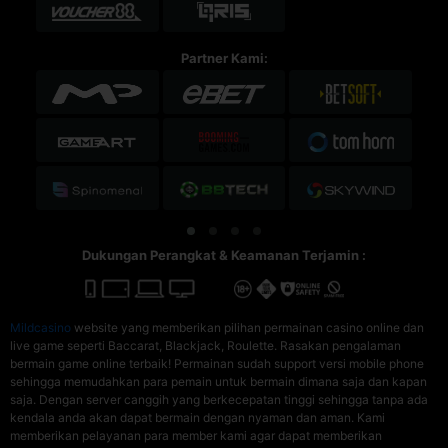
Partner Kami:
Dukungan Perangkat & Keamanan Terjamin :
Mildcasino
website yang memberikan pilihan permainan casino online dan
live game seperti Baccarat, Blackjack, Roulette. Rasakan pengalaman
bermain game online terbaik! Permainan sudah support versi mobile phone
sehingga memudahkan para pemain untuk bermain dimana saja dan kapan
saja. Dengan server canggih yang berkecepatan tinggi sehingga tanpa ada
kendala anda akan dapat bermain dengan nyaman dan aman. Kami
memberikan pelayanan para member kami agar dapat memberikan