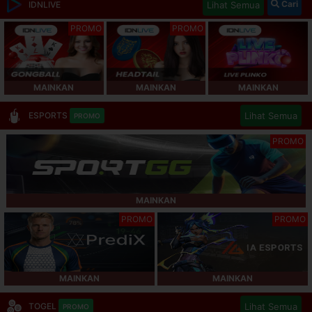
Cari
Lihat Semua
IDNLIVE
PROMO
PROMO
MAINKAN
MAINKAN
MAINKAN
Lihat Semua
ESPORTS
PROMO
PROMO
MAINKAN
PROMO
PROMO
MAINKAN
MAINKAN
Lihat Semua
TOGEL
PROMO