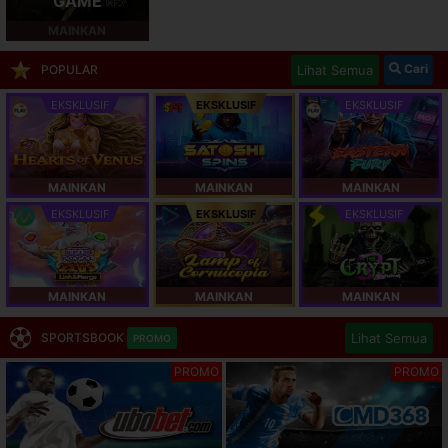
GAME
MAINKAN
Cari
Lihat Semua
POPULAR
EKSKLUSIF
EKSKLUSIF
EKSKLUSIF
MAINKAN
MAINKAN
MAINKAN
EKSKLUSIF
EKSKLUSIF
EKSKLUSIF
MAINKAN
MAINKAN
MAINKAN
Lihat Semua
SPORTSBOOK
PROMO
PROMO
PROMO