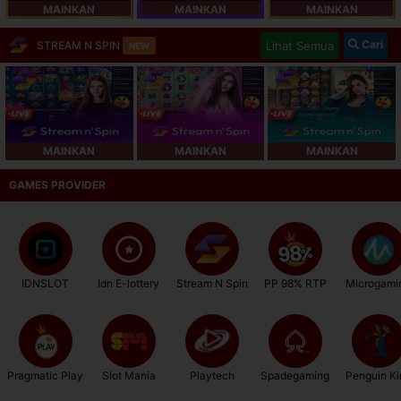
MAINKAN
MAINKAN
MAINKAN
Cari
Lihat Semua
STREAM N SPIN
NEW
MAINKAN
MAINKAN
MAINKAN
GAMES PROVIDER
IDNSLOT
Idn E-lottery
Stream N Spin
PP 98% RTP
Microgami
Pragmatic Play
Slot Mania
Playtech
Spadegaming
Penguin Ki