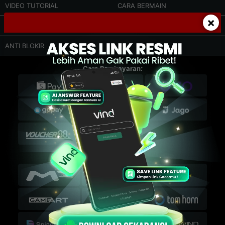
VIDEO TUTORIAL
CARA BERMAIN
×
LINK ALTERNATIF
MOBILE
ANTI BLOKIR
Cara Pembayaran:
Partner Kami: