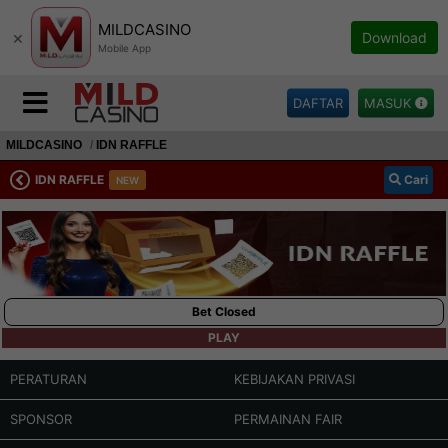
MILDCASINO
×
Download
Mobile App
DAFTAR
MASUK
MILDCASINO
IDN RAFFLE
IDN RAFFLE
Cari
NEW
Bet Closed
PLAY
PERATURAN
KEBIJAKAN PRIVASI
SPONSOR
PERMAINAN FAIR