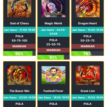
God of Chess
Magic World
Dragon Heart
Jam Gacor : 17:00-19:59
Jam Gacor : 02:00-
Jam Gacor : 15:00-16:59
03:59
POLA
POLA
POLA
50-75-100
50-25-75
25-50-75
MAINKAN
MAINKAN
MAINKAN
95%
76%
91%
The Beast War
Football Fever
Great Lion
Jam Gacor : 02:00-14:59
Jam Gacor : 18:00-19:59
Jam Gacor : 15:00-16:59
POLA
POLA
POLA