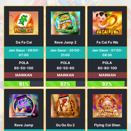
Da Fa Cai
Rave Jump 2
Fa Cai Fu Wa
Jam Gacor : 06:00-
Jam Gacor : 20:00-
Jam Gacor : 07:00-
07:00
21:00
08:30
POLA
POLA
POLA
80-50-100
60-50-60
80-80-100
MAINKAN
MAINKAN
MAINKAN
81%
87%
97%
Rave Jump
Gu Gu Gu 2
Flying Cai Shen