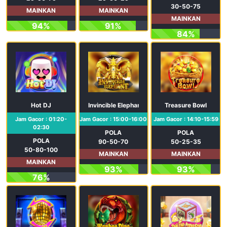
30-50-75
MAINKAN
MAINKAN
MAINKAN
94%
91%
84%
Hot DJ
Invincible Elephant
Treasure Bowl
Jam Gacor : 01:20-
Jam Gacor : 15:00-16:00
Jam Gacor : 14:10-15:59
02:30
POLA
POLA
POLA
90-50-70
50-25-35
50-80-100
MAINKAN
MAINKAN
MAINKAN
93%
93%
76%