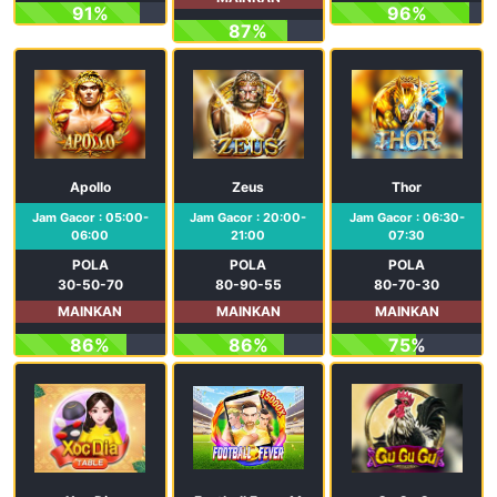
91%
96%
87%
Apollo
Zeus
Thor
Jam Gacor : 05:00-
Jam Gacor : 20:00-
Jam Gacor : 06:30-
06:00
21:00
07:30
POLA
POLA
POLA
30-50-70
80-90-55
80-70-30
MAINKAN
MAINKAN
MAINKAN
86%
86%
75%