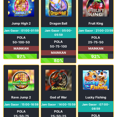
Jump High 2
Dragon Ball
Fruit King
Jam Gacor : 01:00-01:59
Jam Gacor : 05:00-
Jam Gacor : 21:00-23:59
05:59
POLA
POLA
POLA
50-100-50
25-75-50
50-75-100
MAINKAN
MAINKAN
MAINKAN
97%
92%
80%
Rave Jump 2
God of War
Lucky Fishing
Jam Gacor : 15:00-16:59
Jam Gacor : 14:00-15:59
Jam Gacor : 07:00-
08:59
POLA
POLA
POLA
25-50-75
25-50-25