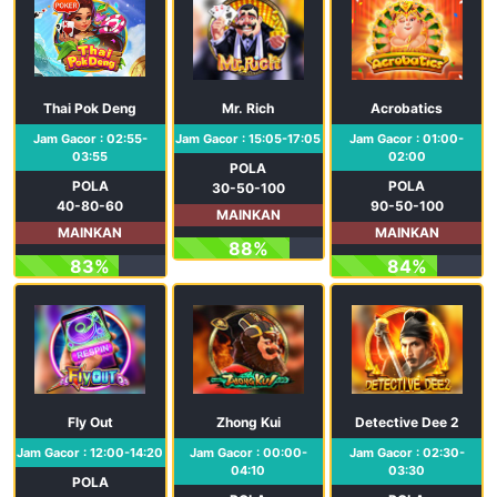
Thai Pok Deng
Mr. Rich
Acrobatics
Jam Gacor : 02:55-
Jam Gacor : 15:05-17:05
Jam Gacor : 01:00-
03:55
02:00
POLA
POLA
POLA
30-50-100
40-80-60
90-50-100
MAINKAN
MAINKAN
MAINKAN
88%
83%
84%
Fly Out
Zhong Kui
Detective Dee 2
Jam Gacor : 12:00-14:20
Jam Gacor : 00:00-
Jam Gacor : 02:30-
04:10
03:30
POLA