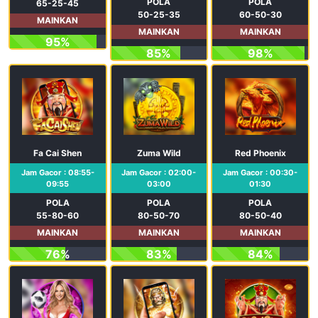
POLA
POLA
65-25-45
50-25-35
60-50-30
MAINKAN
MAINKAN
MAINKAN
95%
85%
98%
Fa Cai Shen
Zuma Wild
Red Phoenix
Jam Gacor : 08:55-
Jam Gacor : 02:00-
Jam Gacor : 00:30-
09:55
03:00
01:30
POLA
POLA
POLA
55-80-60
80-50-70
80-50-40
MAINKAN
MAINKAN
MAINKAN
76%
83%
84%